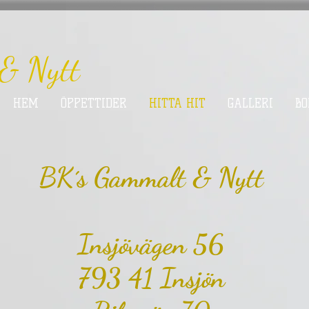
& Nytt
HEM
ÖPPETTIDER
HITTA HIT
GALLERI
BO
BK´s Gammalt & Nytt
Insjövägen 56
793 41 Insjön