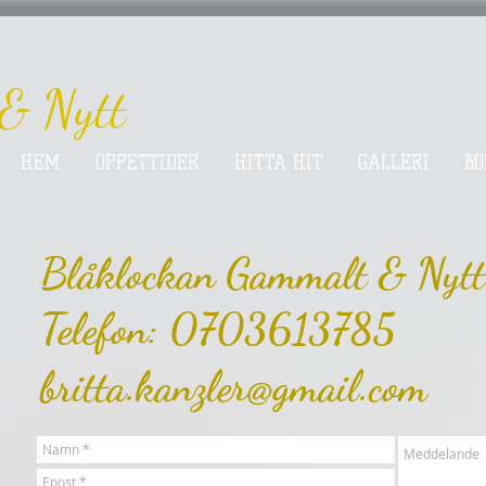
& Nytt
HEM
ÖPPETTIDER
HITTA HIT
GALLERI
BO
Blåklockan Gammalt & Nytt
Telefon: 0703613785
britta.kanzler@gmail.com